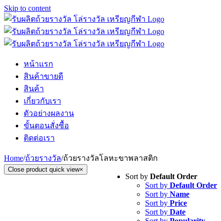
Skip to content
หน้าแรก
สินค้าขายดี
สินค้า
เกี่ยวกับเรา
ตัวอย่างผลงาน
ขั้นตอนสั่งซื้อ
ติดต่อเรา
Home
/
ถ้วยรางวัล
/
ถ้วยรางวัลโลหะขาพลาสติก
Close product quick view
×
Sort by
Default Order
Sort by
Default Order
Sort by
Name
Sort by
Price
Sort by
Date
Sort by
Popularity